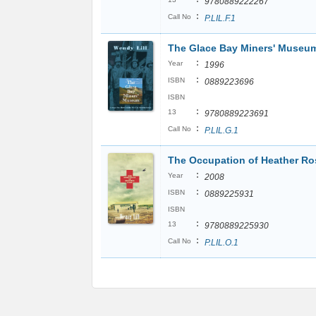
9780889222267
:
Call No
P.LIL.F.1
The Glace Bay Miners' Museu
:
Year
1996
:
ISBN
0889223696
ISBN
:
13
9780889223691
:
Call No
P.LIL.G.1
The Occupation of Heather Ro
:
Year
2008
:
ISBN
0889225931
ISBN
:
13
9780889225930
:
Call No
P.LIL.O.1