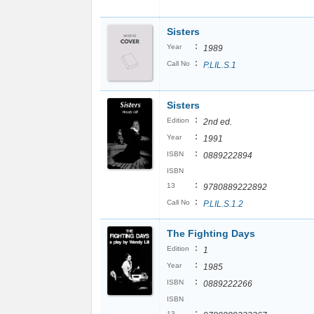
Sisters
:
Year
1989
:
Call No
P.LIL.S.1
Sisters
:
Edition
2nd ed.
:
Year
1991
:
ISBN
0889222894
ISBN
:
13
9780889222892
:
Call No
P.LIL.S.1.2
The Fighting Days
:
Edition
1
:
Year
1985
:
ISBN
0889222266
ISBN
:
13