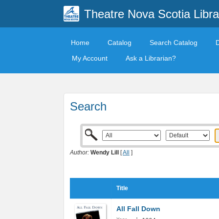
Theatre Nova Scotia Libra
Home
Catalog
Search Catalog
My Account
Ask a Librarian?
Search
Author:
Wendy Lill
[
All
]
Title
All Fall Down