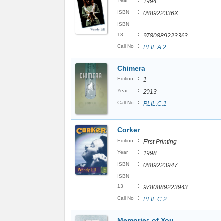
:
Year
1994
:
ISBN
088922336X
ISBN
:
13
9780889223363
:
Call No
P.LIL.A.2
Chimera
:
Edition
1
:
Year
2013
:
Call No
P.LIL.C.1
Corker
:
Edition
First Printing
:
Year
1998
:
ISBN
0889223947
ISBN
:
13
9780889223943
:
Call No
P.LIL.C.2
Memories of You