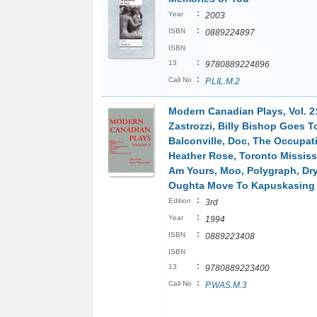
:
Year
2003
:
ISBN
0889224897
ISBN
:
13
9780889224896
:
Call No
P.LIL.M.2
Modern Canadian Plays, Vol. 2
Zastrozzi, Billy Bishop Goes T
Balconville, Doc, The Occupat
Heather Rose, Toronto Mississi
Am Yours, Moo, Polygraph, Dry
Oughta Move To Kapuskasing
:
Edition
3rd
:
Year
1994
:
ISBN
0889223408
ISBN
:
13
9780889223400
:
Call No
P.WAS.M.3